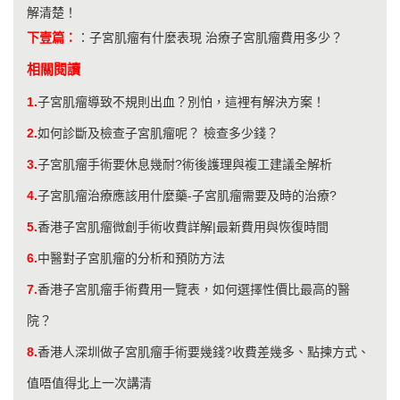
解清楚！
下壹篇：
：
子宮肌瘤有什麼表現 治療子宮肌瘤費用多少？
相關閱讀
1.
子宮肌瘤導致不規則出血？別怕，這裡有解決方案！
2.
如何診斷及檢查子宮肌瘤呢？ 檢查多少錢？
3.
子宮肌瘤手術要休息幾耐?術後護理與複工建議全解析
4.
子宮肌瘤治療應該用什麼藥-子宮肌瘤需要及時的治療?
5.
香港子宮肌瘤微創手術收費詳解|最新費用與恢復時間
6.
中醫對子宮肌瘤的分析和預防方法
7.
香港子宮肌瘤手術費用一覽表，如何選擇性價比最高的醫
院？
8.
香港人深圳做子宮肌瘤手術要幾錢?收費差幾多、點揀方式、
值唔值得北上一次講清