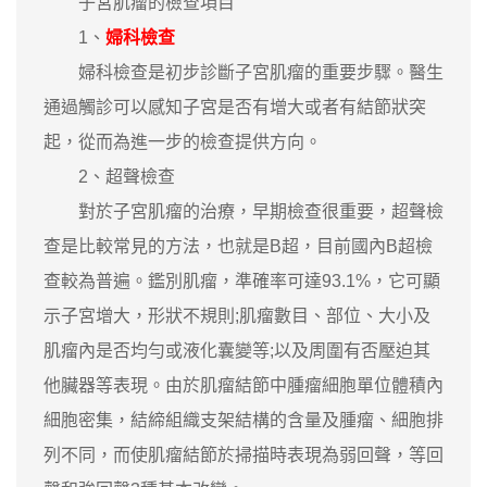
子宮肌瘤的檢查項目
1、
婦科檢查
婦科檢查是初步診斷子宮肌瘤的重要步驟。醫生
通過觸診可以感知子宮是否有增大或者有結節狀突
起，從而為進一步的檢查提供方向。
2、超聲檢查
對於子宮肌瘤的治療，早期檢查很重要，超聲檢
查是比較常見的方法，也就是B超，目前國內B超檢
查較為普遍。鑑別肌瘤，準確率可達93.1%，它可顯
示子宮增大，形狀不規則;肌瘤數目、部位、大小及
肌瘤內是否均勻或液化囊變等;以及周圍有否壓迫其
他臟器等表現。由於肌瘤結節中腫瘤細胞單位體積內
細胞密集，結締組織支架結構的含量及腫瘤、細胞排
列不同，而使肌瘤結節於掃描時表現為弱回聲，等回