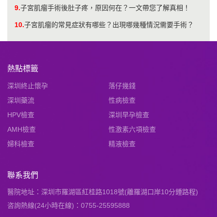
9.
子宮肌瘤手術後肚子疼，原因何在？一文帶您了解真相！
10.
子宮肌瘤的常見症狀有哪些？出現哪幾種情況需要手術？
熱點標籤
深圳終止懷孕
落仔幾錢
深圳藥流
性病檢查
HPV檢查
深圳早孕檢查
AMH檢查
性激素六項檢查
婦科檢查
精液檢查
聯系我們
醫院地址：深圳市羅湖區紅桂路1018號(離羅湖口岸10分鍾路程)
咨詢熱線(24小時在線)：0755-25595888