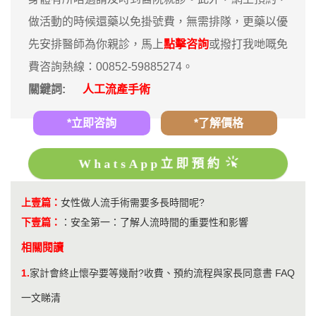
做活動的時候還藥以免掛號費，無需排隊，更藥以優
先安排醫師為你親診，馬上
點擊咨詢
或撥打我哋嘅免
費咨詢熱線：00852-59885274。
關鍵詞:
人工流產手術
*立即咨詢
*了解價格
WhatsApp立即預約
上壹篇：
女性做人流手術需要多長時間呢?
下壹篇：
：
安全第一：了解人流時間的重要性和影響
相關閱讀
1.
家計會終止懷孕要等幾耐?收費、預約流程與家長同意書 FAQ
一文睇清