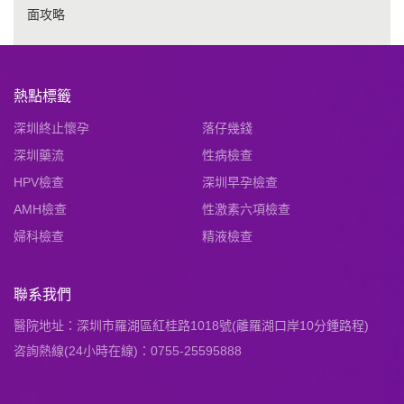
面攻略
熱點標籤
深圳終止懷孕
落仔幾錢
深圳藥流
性病檢查
HPV檢查
深圳早孕檢查
AMH檢查
性激素六項檢查
婦科檢查
精液檢查
聯系我們
醫院地址：深圳市羅湖區紅桂路1018號(離羅湖口岸10分鍾路程)
咨詢熱線(24小時在線)：0755-25595888