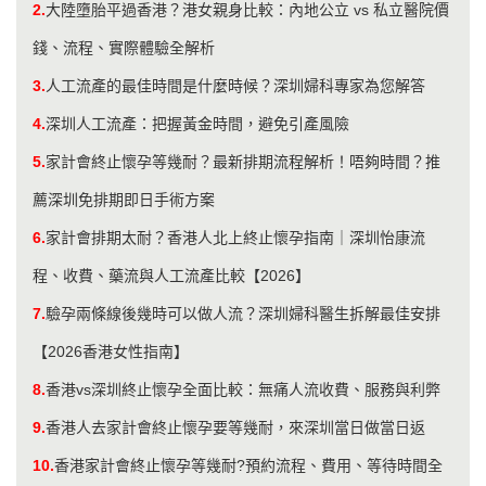
2.
大陸墮胎平過香港？港女親身比較：內地公立 vs 私立醫院價
錢、流程、實際體驗全解析
3.
人工流產的最佳時間是什麼時候？深圳婦科專家為您解答
4.
深圳人工流產：把握黃金時間，避免引產風險
5.
家計會終止懷孕等幾耐？最新排期流程解析！唔夠時間？推
薦深圳免排期即日手術方案
6.
家計會排期太耐？香港人北上終止懷孕指南｜深圳怡康流
程、收費、藥流與人工流產比較【2026】
7.
驗孕兩條線後幾時可以做人流？深圳婦科醫生拆解最佳安排
【2026香港女性指南】
8.
香港vs深圳終止懷孕全面比較：無痛人流收費、服務與利弊
9.
香港人去家計會終止懷孕要等幾耐，來深圳當日做當日返
10.
香港家計會終止懷孕等幾耐?預約流程、費用、等待時間全