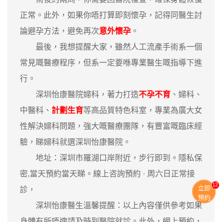
正常。此外，如果你唔打算即刻懷孕，記得同醫生討
論避孕方法，避免再次
意外懷孕
。
最後，我想提醒大家，雖然人工流產手術系一個
常見嘅醫療程序，但系一定要喺專業醫生嘅指導下進
行。
深圳怡康醫院婦科，著力打造
不孕不育
、婦科、
中醫科、
計劃生育
等高品質特色科室，專業為廣大女
性解決婦科問題，強大嘅醫療團隊，有豐富嘅臨床經
驗，睇婦科就選深圳怡康醫院。
地址：深圳市羅湖口岸附近，步行即到。隱私保
密,當天預約當天睇。線上咨詢預約 · ‎周六日正常接
13
立即
診，
預約
深圳怡康醫生溫馨提醒：以上內容僅供參考如果
身體有所唔適請及時到醫院就診。此外，網上預約，