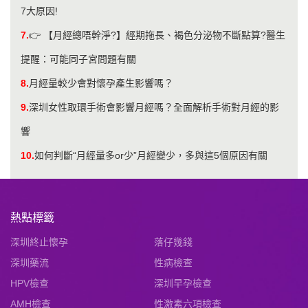
7大原因!
7.
👉 【月經總唔幹淨?】經期拖長、褐色分泌物不斷點算?醫生
提醒：可能同子宮問題有關
8.
月經量較少會對懷孕產生影響嗎？
9.
深圳女性取環手術會影響月經嗎？全面解析手術對月經的影
響
10.
如何判斷“月經量多or少”月經變少，多與這5個原因有關
熱點標籤
深圳終止懷孕
落仔幾錢
深圳藥流
性病檢查
HPV檢查
深圳早孕檢查
AMH檢查
性激素六項檢查