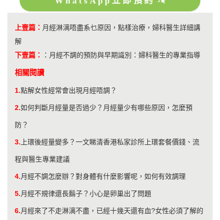
WhatsApp立即預約
上壹篇：
月經淋漓唔盡系乜原因，點樣治療，婦科醫生詳細講
解
下壹篇：
：
月經不調的預防與早期識別：婦科醫生的專業指導
相關閱讀
1.
點解女性經常會出現月經唔調？
2.
​如何判斷月經量是否過少？月經量少有哪些原因，怎麼預
防？
3.
上環後經量變多？一文睇清香港私家診所上環套餐價錢、流
程與醫生專業建議
4.
月經不調怎麼辦？對身體有什麼影響呢，如何有效調理
5.
月經不規律還長鬍子？小心是卵巢出了問題
6.
月經來了不走淋漓不盡，已經十幾天還有血?女性必須了解的