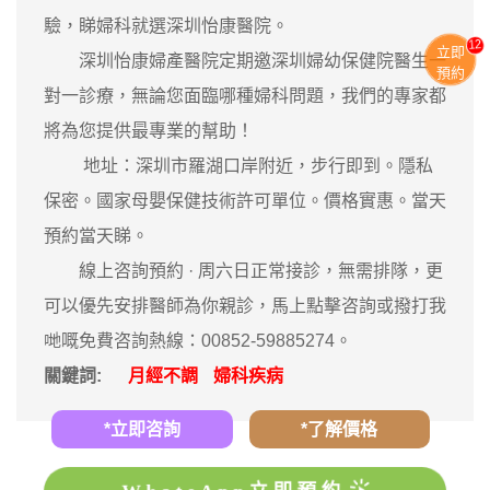
驗，睇婦科就選深圳怡康醫院。
13
立即
深圳怡康婦產醫院定期邀深圳婦幼保健院醫生一
預約
對一診療，無論您面臨哪種婦科問題，我們的專家都
將為您提供最專業的幫助！
地址：深圳市羅湖口岸附近，步行即到。隱私
保密。國家母嬰保健技術許可單位。價格實惠。當天
預約當天睇。
‎線上咨詢預約 · ‎周六日正常接診，無需排隊，更
可以優先安排醫師為你親診，馬上點擊咨詢或撥打我
哋嘅免費咨詢熱線：00852-59885274。
關鍵詞:
月經不調
婦科疾病
*立即咨詢
*了解價格