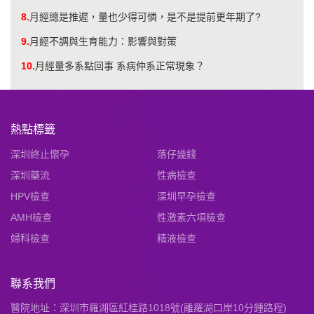
8.
月經總是推遲，量也少得可憐，是不是提前更年期了?
9.
月經不調與生育能力：影響與對策
10.
月經量多系點回事 系病仲系正常現象？
熱點標籤
深圳終止懷孕
落仔幾錢
深圳藥流
性病檢查
HPV檢查
深圳早孕檢查
AMH檢查
性激素六項檢查
婦科檢查
精液檢查
聯系我們
醫院地址：深圳市羅湖區紅桂路1018號(離羅湖口岸10分鍾路程)