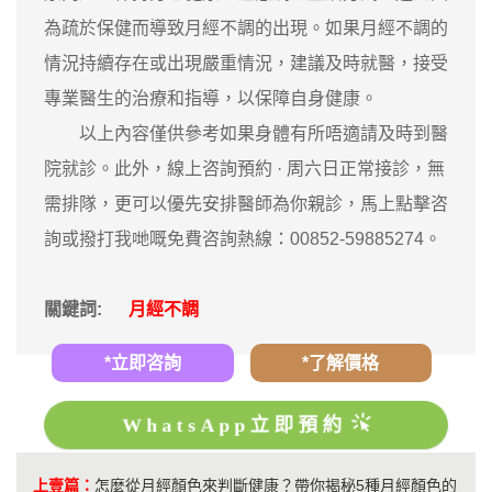
為疏於保健而導致月經不調的出現。如果月經不調的
情況持續存在或出現嚴重情況，建議及時就醫，接受
專業醫生的治療和指導，以保障自身健康。
以上內容僅供參考如果身體有所唔適請及時到醫
院就診。此外，線上咨詢預約 · ‎周六日正常接診，無
需排隊，更可以優先安排醫師為你親診，馬上點擊咨
詢或撥打我哋嘅免費咨詢熱線：00852-59885274。
關鍵詞:
月經不調
*立即咨詢
*了解價格
WhatsApp立即預約
上壹篇：
怎麼從月經顏色來判斷健康？帶你揭秘5種月經顏色的