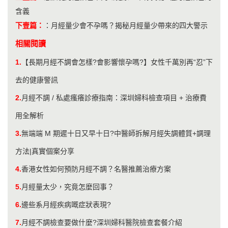
含義
下壹篇：
：
月經量少會不孕嗎？揭秘月經量少帶來的四大警示
相關閱讀
1.
【長期月經不調會怎樣?會影響懷孕嗎?】女性千萬別再“忍”下
去的健康警訊
2.
月經不調 / 私處瘙癢診療指南：深圳婦科檢查項目 + 治療費
用全解析
3.
無端端 M 期遲十日又早十日?中醫師拆解月經失調體質+調理
方法|真實個案分享
4.
香港女性如何預防月經不調？名醫推薦治療方案
5.
​月經量太少，究竟怎麼回事？
6.
邊些系月經疾病嘅症狀表現?
7.
月經不調檢查要做什麼?深圳婦科醫院檢查套餐介紹