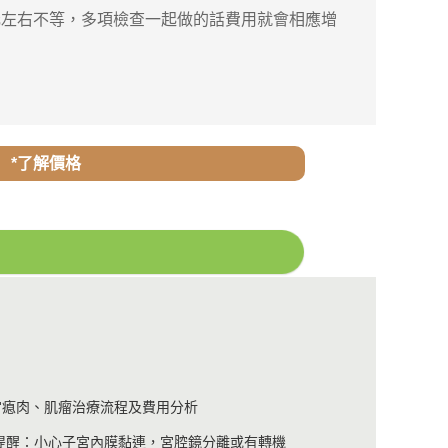
左右不等，多項檢查一起做的話費用就會相應增
。
*了解價格
宮瘜肉、肌瘤治療流程及費用分析
提醒：小心子宮內膜黏連，宮腔鏡分離或有轉機