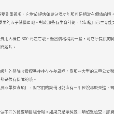
到重視啦，它對於評估卵巢儲備功能那可是相當有價值的哦。簡
卵巢里的卵子儲備量呢。對於那些有生育計劃，想知道自己生育
大概在 300 元左右哦。雖然價格稍高一些，可它所提供的
能問題呢。
別的醫院收費標準往往存在差異呢。像那些大型的三甲公立醫
那都是很有保障的哦。
卵巢檢查項目，但它們的設備可能沒有三甲醫院那麼先進，醫
不同的檢查項目組合哦。如果只是單純做一項超聲檢查，那費