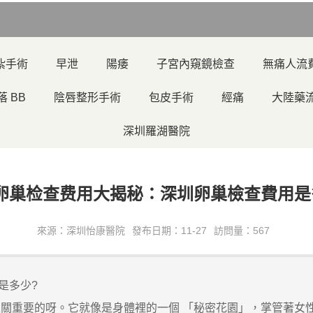
紮手術
早泄
陽痿
子宮內窺鏡檢查
無痛人流
落 BB
陰唇整形手術
包皮手術
經痛
大陸藥
深圳羅湖醫院
卵巢检查费用大揭秘：深圳卵巢檢查費用是
來源：深圳怡康醫院
發布日期：11-27
訪問量：567
是多少?
重要的呀。它就像是身體裡的一個 「秘密花園」，掌管著女性