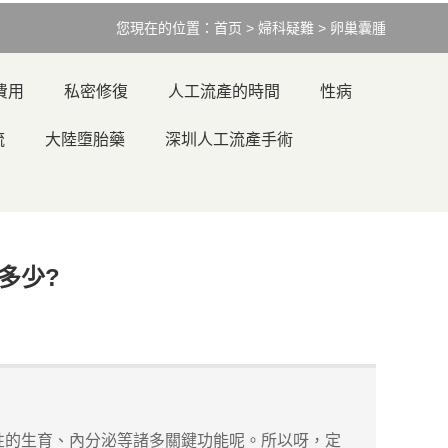
您現在的位置：
首页
>
婦科疑難
>
卵巢囊腫
費用
私密修復
人工流產的時間
性病
流
大陸墮胎藥
深圳人工流產手術
多少?
的生育、內分泌等諸多關鍵功能呢。所以呀，定