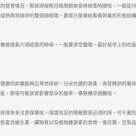
情況，那就得按照月經周期來安排檢查時間啦，一般從月經周期的第
到成熟再到排卵的整個過程哦。要是只是單純看看卵巢的形態結
做激素六項檢查的時候，一般要求空腹哦，最好是早上別吃飯
康的卵巢能夠正常地排卵，分泌合適的激素，為受精卵的著床
紊亂，那很可能就會影響受孕的幾率，導致備孕困難啦。
得多多注意保養啦。保證充足的睡眠那是必須的呀，可千萬別
一些富含維生素、礦物質以及植物雌激素的食物，像豆類、豆製