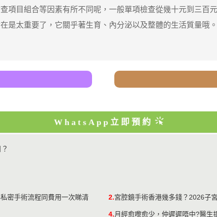
項目組合等因素有所不同呢，一般單項檢查從幾十元到三百元
實在是太重要了，它關乎著生育、內分泌以及整體的生活質量哦
WhatsApp立即預約
目？
科私密手術流程同費用一次睇清
2.
宮腔鏡手術香港幾多錢？2026子
4.
月經愈嚟愈少，仲遲遲唔中?醫生