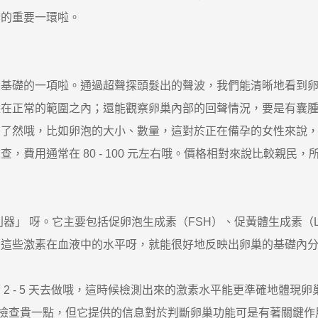
康的重要一環啦。
礎的一項啦。通過超聲探頭髮出的聲波，我們能清晰地看到卵巢
是在正常的範圍之內；還能觀察卵巢內部的回聲情況，要是有囊
目了然哦，比如卵泡的大小、數量，這對於正在備孕的女性來說
用通常在 80 - 100 元左右哦。價格相對來說比較親民
」 呀。它主要包括促卵泡生成素（FSH）、促黃體生成素（L
測這些激素在血液中的水平呀，就能很好地反映出卵巢的基礎內
 - 5 天去做哦，這時候檢測出來的激素水平能更準確地體現
然比超聲檢查貴一點，但它提供的信息對於判斷卵巢功能可是有著關鍵