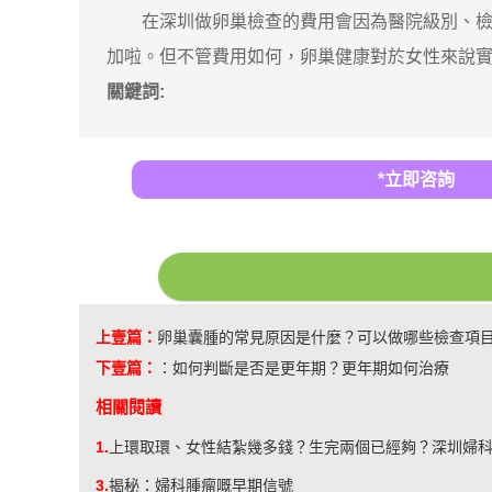
在深圳做卵巢檢查的費用會因為醫院級別、檢查
加啦。但不管費用如何，卵巢健康對於女性來說
關鍵詞:
*立即咨詢
上壹篇：
卵巢囊腫的常見原因是什麼？可以做哪些檢查項
下壹篇：
：
如何判斷是否是更年期？更年期如何治療
相關閱讀
1.
上環取環、女性結紮幾多錢？生完兩個已經夠？深圳婦
3.
揭秘：婦科腫瘤嘅早期信號