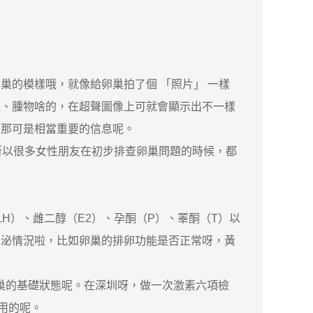
的模樣哦，就像給卵巢拍了個 「照片」 一樣
腫、腫物啥的，在超聲圖像上可就會顯示出不一樣
，那可是相當重要的信息呢。
，所以很多女性朋友在初步排查卵巢問題的時候，都
H）、雌二醇（E2）、孕酮（P）、睪酮（T）以
分泌情況啦，比如卵巢的排卵功能是否正常呀，黃
卵巢的基礎狀態呢。在深圳呀，做一次激素六項檢
作用的呢。