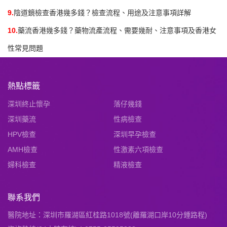
9.
陰道鏡檢查香港幾多錢？檢查流程、用途及注意事項詳解
10.
藥流香港幾多錢？藥物流產流程、需要幾耐、注意事項及香港女
性常見問題
熱點標籤
深圳終止懷孕
落仔幾錢
深圳藥流
性病檢查
HPV檢查
深圳早孕檢查
AMH檢查
性激素六項檢查
婦科檢查
精液檢查
聯系我們
醫院地址：深圳市羅湖區紅桂路1018號(離羅湖口岸10分鍾路程)