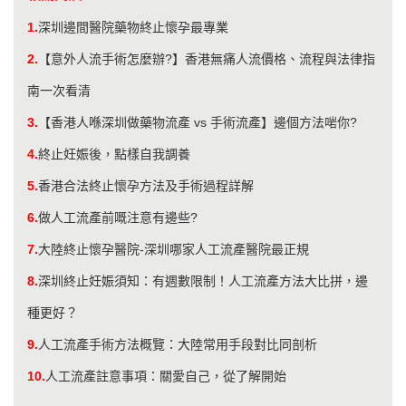
1.
深圳邊間醫院藥物終止懷孕最專業
2.
【意外人流手術怎麼辦?】香港無痛人流價格、流程與法律指
南一次看清
3.
【香港人喺深圳做藥物流產 vs 手術流產】邊個方法啱你?
4.
終止妊娠後，點樣自我調養
5.
香港合法終止懷孕方法及手術過程詳解
6.
做人工流產前嘅注意有邊些?
7.
大陸終止懷孕醫院-深圳哪家人工流產醫院最正規
8.
深圳終止妊娠須知：有週數限制！人工流產方法大比拼，邊
種更好？
9.
人工流產手術方法概覽：大陸常用手段對比同剖析
10.
人工流產註意事項：關愛自己，從了解開始