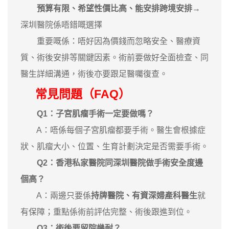
預算有限、希望性價比高、能安排跨境安排
→
深圳醫院係唔錯嘅選擇
重要嘅係：唔好因為價錢而忽略安全、醫療資
質、術後安排等關鍵因素。術前要做好全面檢查、同
醫生詳細溝通，術後亦要跟足醫囑復查。
常見問題（FAQ）
Q1：子宮肌瘤手術一定要做嗎？
A：唔係每個子宮肌瘤都要手術。醫生會根據症
狀、肌瘤大小、位置、生育計劃決定是否需要手術。
Q2：香港私家醫院同深圳醫院做手術安全度邊
個高？
A：兩邊只要係
持牌醫院、有資深婦產科醫生
就
有保障；重點係術前評估完整、術後跟進到位。
Q3：術後要留院幾耐？