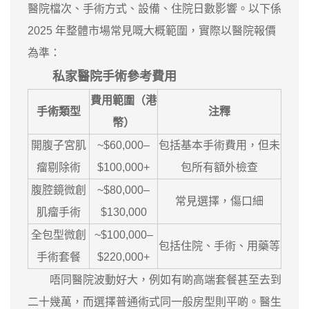
醫院檔次、手術方式、設備、住院日數影響。以下係
2025 年整體市場常見嘅大概範圍，實際以醫院報價
為準：
私家醫院手術參考費用
費用範圍（港
手術類型
注釋
幣）
開腹子宮肌
~$60,000–
包括基本手術費用，但未
瘤剔除術
$100,000+
包所有額外檢查
腹腔鏡微創
~$80,000–
常見選擇，傷口細
肌瘤手術
$130,000
全包型微創
~$100,000–
包括住院、手術、用藥等
手術套餐
$220,000+
唔同醫院波動好大，例如有啲高端套餐甚至去到
二十幾萬，而選擇普通術式同一般房型則平啲。醫生