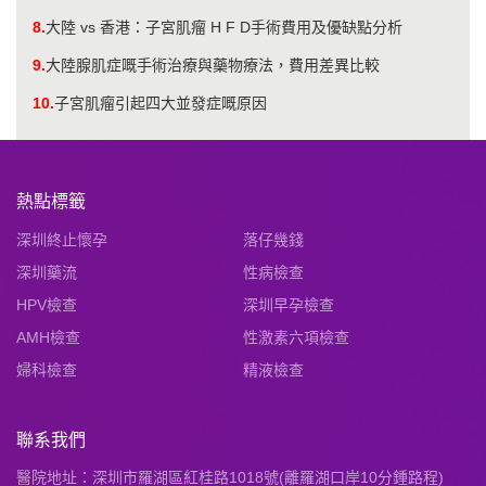
8.
大陸 vs 香港：子宮肌瘤 H F D手術費用及優缺點分析
9.
大陸腺肌症嘅手術治療與藥物療法，費用差異比較
10.
子宮肌瘤引起四大並發症嘅原因
熱點標籤
深圳終止懷孕
落仔幾錢
深圳藥流
性病檢查
HPV檢查
深圳早孕檢查
AMH檢查
性激素六項檢查
婦科檢查
精液檢查
聯系我們
醫院地址：深圳市羅湖區紅桂路1018號(離羅湖口岸10分鍾路程)