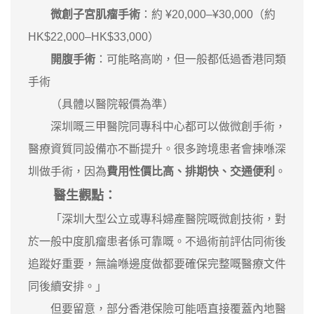
微創子宮肌瘤手術
：約 ¥20,000–¥30,000（約
HK$22,000–HK$33,000）
開腹手術
：可能略高啲，但一般都低過香港同類
手術
（具體以醫院報價為準）
深圳嘅三甲醫院同專科中心都可以做微創手術，
醫療資質同設備亦不斷提升。很多跨境患者會揀喺深
圳做手術，因為
費用性價比高、排期快、交通便利
。
醫生觀點：
「深圳大型公立或專科婦產醫院嘅微創技術，對
於一般中度肌瘤患者係可靠嘅。不過術前評估同術後
追蹤好重要，無論喺邊度做都要確保完整嘅醫療文件
同後續安排。」
但要留意，部分香港保險可能唔直接覆蓋內地醫