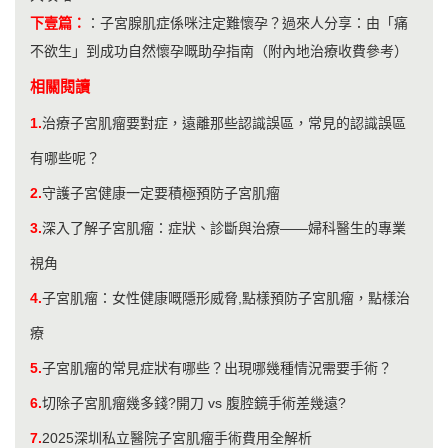
下壹篇：
：
子宮腺肌症係咪注定難懷孕？過來人分享：由「痛
不欲生」到成功自然懷孕嘅助孕指南（附內地治療收費參考）
相關閱讀
1.
治療子宮肌瘤要對症，遠離那些認識誤區，常見的認識誤區
有哪些呢？
2.
守護子宮健康一定要積極預防子宮肌瘤
3.
深入了解子宮肌瘤：症狀、診斷與治療——婦科醫生的專業
視角
4.
子宮肌瘤：女性健康嘅隱形威脅,點樣預防子宮肌瘤，點樣治
療
5.
子宮肌瘤的常見症狀有哪些？出現哪幾種情況需要手術？
6.
切除子宮肌瘤幾多錢?開刀 vs 腹腔鏡手術差幾遠?
7.
2025深圳私立醫院子宮肌瘤手術費用全解析