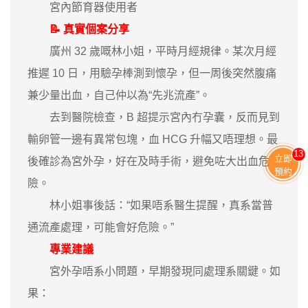
宮內節育器使用者
📝 真實個案分享
廣州 32 歲嘅林小姐，平時月經規律。某次月經
推遲 10 日，用驗孕棒測到懷孕，但一周後突然腹痛
兼少量出血，自己仲以為“先兆流產”。
去到醫院檢查，B 超提示宮內冇孕囊，反而見到
輸卵管一邊有異常包塊，血 HCG 升幅又唔理想。最
13
立即
後確診為宮外孕，好在及時手術，避免咗大出血危
預約
險。
林小姐事後話：“如果唔系醫生提醒，真系當普
通流產處理，可能會好危險。”
專業建議
宮外孕唔系小問題，早期發現同處理系關鍵。如
果：