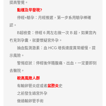
提高警覺。
點樣及早發現?
停經+驗孕：月經推遲，第一步系用驗孕棒確
認。
B超檢查：停經 6 周左右做一次 B 超，如果宮內
冇見到孕囊，就要懷疑宮外孕。
抽血監測激素：血 HCG 增長速度異常緩慢，提
示風險。
警惕症狀：停經後伴隨腹痛、出血，一定要即刻
去醫院。
較高風險人群
有輸卵管炎症或者
盆腔炎
史
之前發生過宮外孕
做過輸卵管手術