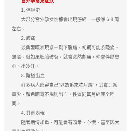
宮外孕常見症狀
1. 停經史
大部分宮外孕女性都會出現停經，一般喺 6-8 周
左右。
2. 腹痛
最典型嘅表現系一側下腹痛，初期可能系隱痛、
酸脹。但如果胚胎破裂，就會突然劇痛，仲會伴隨惡
心、出冷汗。
3. 陰道出血
好多病人形容自己“以為系來咗月經”，其實只系
量少、顏色暗嘅不規則出血，性質同真月經完全唔
同。
4. 其他表現
隨著病情加重，可能會有頭暈、心慌，甚至因大