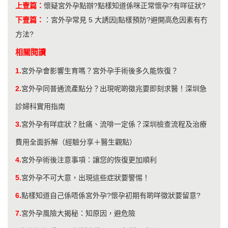
上壹篇：
懷疑宮外孕點辦?點樣知道係咪正常懷孕?有咩征狀?
下壹篇：
：
宮外孕常見 5 大誘因|點樣預防?避開高危因素有冇
方法?
相關閱讀
1.
宮外孕會影響生育嗎？宮外孕手術後多久能恢復？
2.
宮外孕同普通流產點分？出現呢啲徵兆要即刻求醫！深圳急
診婦科實用指南
3.
宮外孕有咩症狀？肚痛、流啡一定係？深圳檢查流程及治療
費用全面拆解（經驗分享＋醫生觀點）
4.
宮外孕術後注意事項：讓您的恢復更加順利
5.
宮外孕不可大意，出現這些症狀要警惕！
6.
點樣知道自己係唔係宮外孕?懷孕初期有啲咩徵狀要留意?
7.
宮外孕風險大揭秘：知原因，避危險