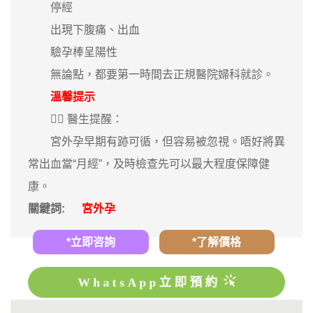
停經
出現下腹痛、出血
驗孕棒呈陽性
無論點，都要第一時間去正規醫院婦科就診。
溫馨提示
👩‍⚕️ 醫生提醒：
宮外孕早期有跡可循，但容易被忽視。唔好將異
常出血當“月經”，及時檢查先可以最大程度保障健
康。
關鍵詞:
宮外孕
*立即咨詢
*了解價格
WhatsApp立即預約