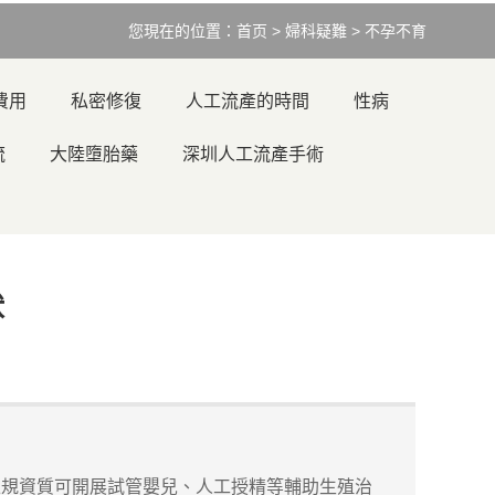
您現在的位置：
首页
>
婦科疑難
>
不孕不育
費用
私密修復
人工流產的時間
性病
流
大陸墮胎藥
深圳人工流產手術
狀
規資質可開展試管嬰兒、人工授精等輔助生殖治