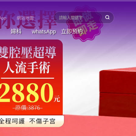
App
網站地圖
婦科
whatsApp
立即預約