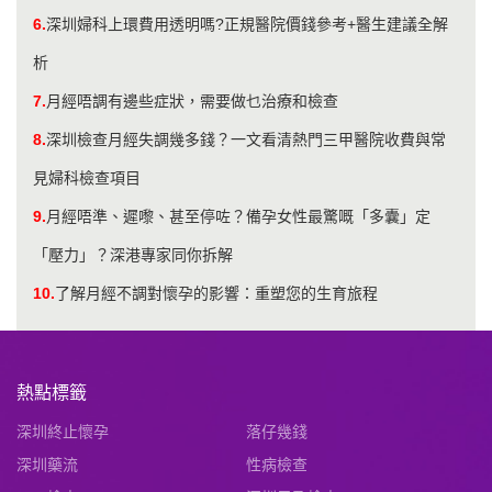
6.
深圳婦科上環費用透明嗎?正規醫院價錢參考+醫生建議全解
析
7.
月經唔調有邊些症狀，需要做乜治療和檢查
8.
深圳檢查月經失調幾多錢？一文看清熱門三甲醫院收費與常
見婦科檢查項目
9.
月經唔準、遲嚟、甚至停咗？備孕女性最驚嘅「多囊」定
「壓力」？深港專家同你拆解
10.
了解月經不調對懷孕的影響：重塑您的生育旅程
熱點標籤
深圳終止懷孕
落仔幾錢
深圳藥流
性病檢查