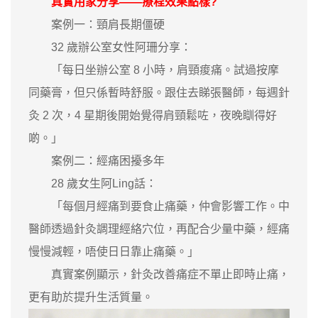
真實用家分享——療程效果點樣?
案例一：頸肩長期僵硬
32 歲辦公室女性阿珊分享：
「每日坐辦公室 8 小時，肩頸痠痛。試過按摩
同藥膏，但只係暫時舒服。跟住去睇張醫師，每週針
灸 2 次，4 星期後開始覺得肩頸鬆咗，夜晚瞓得好
啲。」
案例二：經痛困擾多年
28 歲女生阿Ling話：
「每個月經痛到要食止痛藥，仲會影響工作。中
醫師透過針灸調理經絡穴位，再配合少量中藥，經痛
慢慢減輕，唔使日日靠止痛藥。」
真實案例顯示，針灸改善痛症不單止即時止痛，
更有助於提升生活質量。