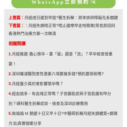
WhatsApp立即預約
上壹篇：
月經成日遲到早退?醫生拆解：原來排卵障礙先系關鍵
下壹篇：
：
月經失調唔正常?唔止遲嚟早走咁簡單|常見原因同
香港熱門治療方案一次睇清
相關閱讀
1.
月經推遲·擔心懷孕，要「留」還是「流」？早孕檢查很重
要！
2.
深圳羅湖醫院查性激素六項要幾多錢?預約要排耐嗎?
3.
​月經量少真的會影響懷孕嗎？
4.
經血過多、有血塊正常嗎？子宮腺肌症與子宮肌瘤有咩分
別？婦科醫生拆解症狀、檢查及深圳診療費用
5.
無端端 M 期遲十日又早十日?中醫師拆解月經失調體質+調理
方法|真實個案分享