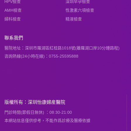
HPV檢查
深圳早孕檢查
AMH檢查
性激素六項檢查
婦科檢查
精液檢查
聯系我們
醫院地址：深圳市羅湖區紅桂路1018號(離羅湖口岸10分鍾路程)
咨詢熱線(24小時在線)：0755-25595888
版權所有：深圳怡康婦産醫院
門診時間(節假日無休) ：08:30-21:00
本網站信息僅供慘考，不能作爲診療及醫療依據