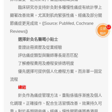
臨床研究亦支持針灸對多種慢性痛症有統計學上
顯著改善效果，尤其對肌肉緊張性痛、經痛及部分關
節痛症更見成效。([Source: PubMed, Cochrane
13
立即
Reviews])
預約
選擇針灸名醫嘅小貼士
查證註冊資歷及從業經驗
評估痛症類型與醫師專長是否匹配
了解療程費用及療程安排透明度
優先選擇可提供個人化療程方案，而非單一固定
流程
總結
針灸作為痛症管理方法，重點係循序漸進及個人
化調理。正確操作、配合生活習慣改善，效果持久可
靠。對於長期頸肩痛、經痛、慢性關節痛嘅香港用