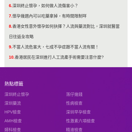
6.
​深圳終止懷孕，如何做人流傷害小？
7.
懷孕幾週內可以吃藥拿掉，有時間限制咩
8.
香港女性意外懷孕如何抉擇？人流與藥流對比，深圳就醫當
日往返全攻略
9.
不當人流危害大，七成不孕症跟不當人流有關！
10.
香港居民在深圳進行人工流產手術需要注意什麼?
熱點標籤
深圳終止懷孕
落仔幾錢
深圳藥流
性病檢查
HPV檢查
深圳早孕檢查
AMH檢查
性激素六項檢查
婦科檢查
精液檢查