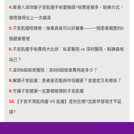
4.
香港人深圳做子宮肌瘤手術要幾錢?收費差幾多、點揀方式、
值唔值得北上一次講清
5.
子宮肌瘤唔理會，後果真係可以好嚴重——一個患者親歷的6
個健康警號
6.
子宮肌瘤手術費用大比拼：私家醫院 vs 深圳醫院，點揀最啱
自己？
7.
深圳B超檢查醫院：深圳B超檢查費用是多少？
8.
解讀子宮肌瘤：患者是否能與伴侶親密？並發症又有哪些？
9.
守護子宮健康一定要積極預防子宮肌瘤
10.
【子宮平滑肌肉瘤 VS 肌瘤】差別在哪?怎麼早發現才不延
誤?