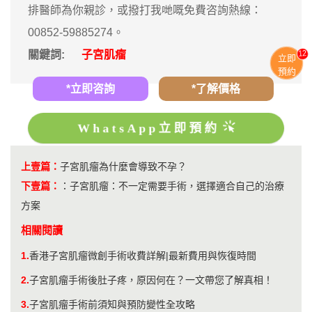
排醫師為你親診，或撥打我哋嘅免費咨詢熱線：
00852-59885274。
12
關鍵詞:
子宮肌瘤
立即
預約
*立即咨詢
*了解價格
WhatsApp立即預約
上壹篇：
子宮肌瘤為什麼會導致不孕？
下壹篇：
：
子宮肌瘤：不一定需要手術，選擇適合自己的治療
方案
相關閱讀
1.
香港子宮肌瘤微創手術收費詳解|最新費用與恢復時間
2.
子宮肌瘤手術後肚子疼，原因何在？一文帶您了解真相！
3.
子宮肌瘤手術前須知與預防變性全攻略