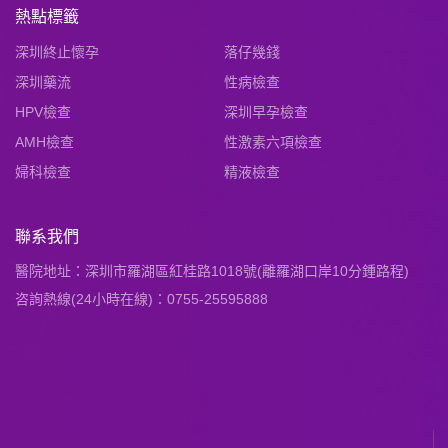
熱點標籤
深圳終止懷孕
落仔幾錢
深圳藥流
性病檢查
HPV檢查
深圳早孕檢查
AMH檢查
性激素六項檢查
婦科檢查
精液檢查
聯系我們
醫院地址：深圳市羅湖區紅桂路1018號(離羅湖口岸10分鍾路程)
咨詢熱線(24小時在線)：0755-25595888